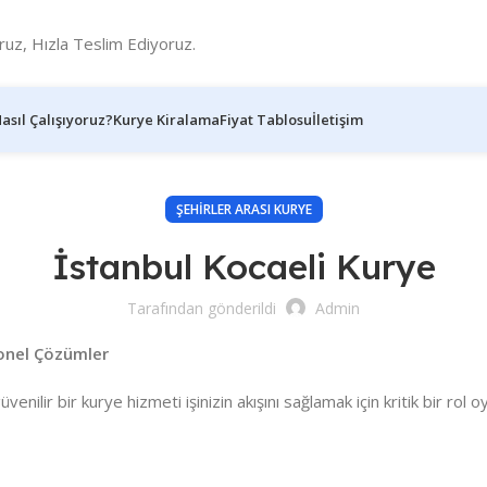
ruz, Hızla Teslim Ediyoruz.
asıl Çalışıyoruz?
Kurye Kiralama
Fiyat Tablosu
İletişim
ŞEHIRLER ARASI KURYE
İstanbul Kocaeli Kurye
Tarafından gönderildi
Admin
yonel Çözümler
üvenilir bir kurye hizmeti işinizin akışını sağlamak için kritik bir ro